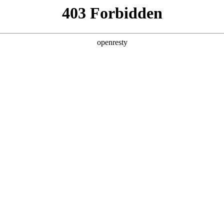
6人生就是博
新闻中心
品牌特色
招贤纳士
物流招投标